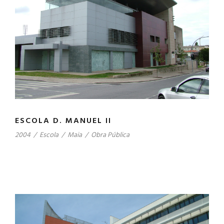
ESCOLA D. MANUEL II
2004
/
Escola
/
Maia
/
Obra Pública