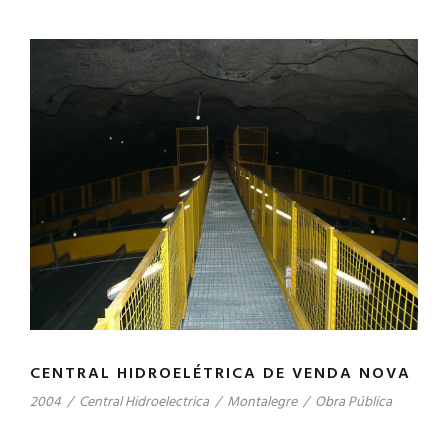
CENTRAL HIDROELÉTRICA DE VENDA NOVA
2004
/
Central Hidroelectrica
/
Montalegre
/
Obra Pública