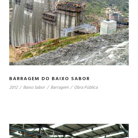
BARRAGEM DO BAIXO SABOR
2012
/
Baixo Sabor
/
Barragem
/
Obra Pública