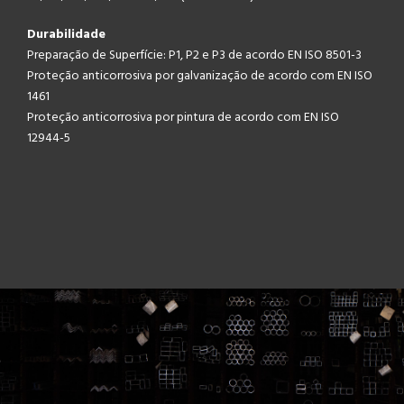
Durabilidade
Preparação de Superfície: P1, P2 e P3 de acordo EN ISO 8501-3
Proteção anticorrosiva por galvanização de acordo com EN ISO
1461
Proteção anticorrosiva por pintura de acordo com EN ISO
12944-5