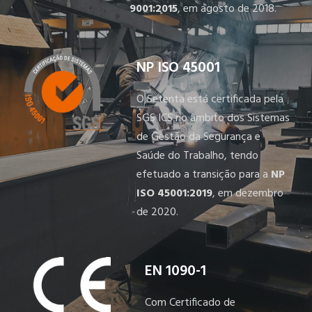
9001:2015
, em agosto de 2018.
NP ISO 45001
O Setenta está certificada pela
SGS ICS no âmbito dos Sistemas
de Gestão da Segurança e
Saúde do Trabalho, tendo
efetuado a transição para a
NP
ISO 45001:2019
, em dezembro
de 2020.
EN 1090-1
Com Certificado de