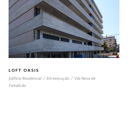
LOFT OASIS
Edifício Residencial
/
Em execução
/
Vila Nova de
Famalicão