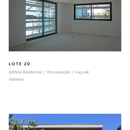
LOTE 20
Edifício Residencial
/
Em execução
/
Leça de
Palmeira